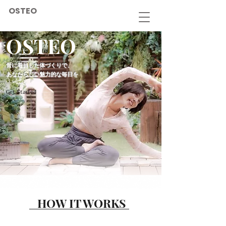
OSTEO
OSTEO
OSTEO
骨に着目した体づくりで、
あなたらしい魅力的な毎日を
Get Started
​HOW IT WORKS