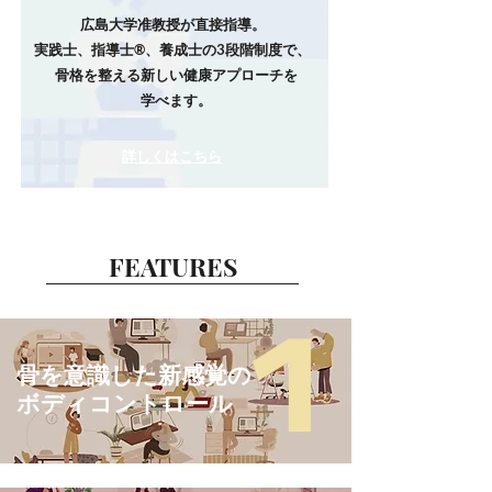
広島大学准教授が直接指導。
実践士、指導士®、養成士の3段階制度で、
骨格を整える新しい健康アプローチを
学べます。
​詳しくはこちら
​FEATURES
骨を意識した新感覚の
ボディコントロール