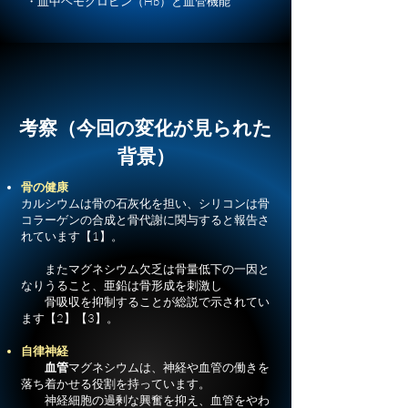
・血中ヘモグロビン（Hb）と血管機能
​考察（今回の変化が見られた
背景）
骨の健康
カルシウムは骨の石灰化を担い、シリコンは骨
コラーゲンの合成と骨代謝に関与すると報告さ
れています【1】。
またマグネシウム欠乏は骨量低下の一因と
なりうること、亜鉛は骨形成を刺激し
骨吸収を抑制することが総説で示されてい
ます【2】【3】。
自律神経
血管
マグネシウムは、神経や血管の働きを
落ち着かせる役割を持っています。
神経細胞の過剰な興奮を抑え、血管をやわ