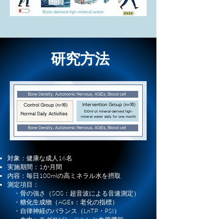
研究方法
対象：健康な成人16名
実施期間：1か月間
内容：毎日100mlの高ミネラル水を摂取
測定項目：
・骨の強さ（SOS：超音波による音速測定）
・糖化生成物（AGEs：老化の指標）
・自律神経のバランス（LnTP・PSI）