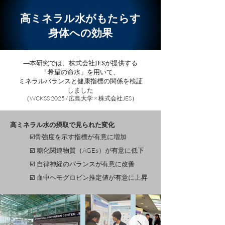
高ミネラル水がもたらす
身体への効果
―本研究では、株式会社
が提供する
JES
「希望の命水」を用いて、
ミネラルバランスと健康指標の関係を検証
しました
（WCKSS 2025 / 広島大学 × 株式会社JES）
高ミネラル水の摂取で見られた変化
☑️骨強度を示す指標が有意に増加
☑️ 糖化関連物質（AGEs）が有意に低下
☑️ 自律神経のバランスが有意に改善
☑️ 血中ヘモグロビン推定値が有意に上昇