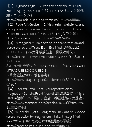
【1】Jugdaohsingh R. Silicon and bone health. J Nutr
Health Aging. 2007;11(2):99-110.（シリコンと骨代
謝・コラーゲン）
https://pmc.ncbi.nlm.nih.gov/articles/PMC2658806/
【2】Rude RK, Gruber HE. Magnesium deficiency and
osteoporosis: animal and human observations. J Nutr
Biochem. 2004;15(12):710-716.（Mg欠乏と骨）
https://pubmed.ncbi.nlm.nih.gov/15607643/
【3】Yamaguchi M. Role of zinc in bone formation and
bone resorption. J Trace Elem Exp Med. 1998;11(2-
3):119-135.（Znの骨形成促進・骨吸収抑制）
https://onlinelibrary.wiley.com/doi/10.1002/%28SICI%
291520-
670X%281998%2911%3A2/3%3C119%3A%3AAID
-JTRA5%3E3.0.CO%3B2-3
（和文総説のPDF版も参考）
https://www.jstage.jst.go.jp/article/brte/18/4/18_4_34
6/_pdf
【4】Chollat C, et al. Fetal Neuroprotection by
Magnesium Sulfate. Front Neurol. 2018;9:247.（Mg：
NMDA遮断・Ca²⁺調節、血管・神経機能への基礎）
https://www.frontiersin.org/articles/10.3389/fneur.20
18.00247/full
【5】Wienecke E, et al. Long-term HRV analysis shows
stress reduction by magnesium intake. J Integr Med
Res. 2016（HRVでの自律神経調整の示唆）
https://pubmed.ncbi.nlm.nih.gov/27933574/