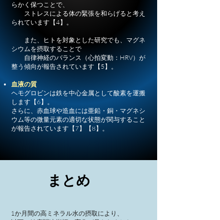
らかく保つことで、
ストレスによる体の緊張を和らげると考え
られています【4】。
また、ヒトを対象とした研究でも、マグネ
シウムを摂取することで
自律神経のバランス（心拍変動：HRV）が
整う傾向が報告されています【5】。
血液の質
ヘモグロビンは鉄を中心金属として酸素を運搬
します【6】。
さらに、赤血球や造血には亜鉛・銅・マグネシ
ウム等の微量元素の適切な状態が関与すること
が報告されています【7】【8】。
まとめ
1か月間の高ミネラル水の摂取により、