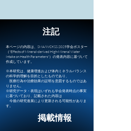
注記
本ページの内容は、SMA/WCKSS 2025学会ポスター
（"Effects of Mineral-derived High-Mineral Water
Intake on Health Parameters"）の発表内容に基づいて
作成しています。
※本研究は、健康増進および体内ミネラルバランス
の科学的理解を目的としたものであり、
医療行為や治療効果の証明を意図するものではあ
りません。
※研究データ・表現はいずれも学会発表時点の事実
に基づいており、記載された内容は
今後の研究進展により更新される可能性がありま
す。
掲載情報