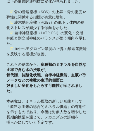
以下の健康関連指標に変化が見られました。
☑️
骨の音速指標（SOS）の上昇：骨の密度や
弾性に関係する指標が有意に増加。
☑️
終末糖化産物（AGEs）の低下：体内の糖
化ストレスが減少する傾向を示した。
☑️
自律神経指標（LnTP, PSI）の変化：交感
神経と副交感神経のバランスが整う傾向を示し
た。
☑️
血中ヘモグロビン濃度の上昇：酸素運搬能
を反映する指標が改善。
これらの結果から、
多種類のミネラルを自然な
比率で含む水の摂取が、
骨代謝、抗酸化状態、自律神経機能、血液パラ
メータなどの複数の生理的側面に
好ましい変化をもたらす可能性が示されまし
た。
本研究は、ミネラル摂取の新しい形態として
「飲料水由来の総合的ミネラル供給」の有用性
を示すものであり、今後は対象人数を増やした
長期的検証を通じて、メカニズムの詳細を
明らかにしていく予定です。