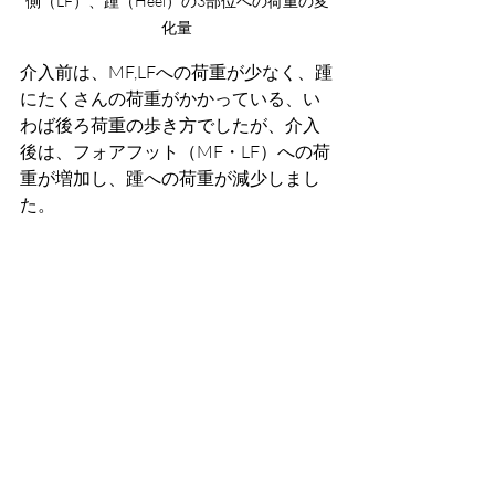
側（LF）、踵（Heel）の3部位への荷重の変
化量
介入前は、MF,LFへの荷重が少なく、踵
にたくさんの荷重がかかっている、い
わば後ろ荷重の歩き方でしたが、介入
後は、フォアフット（MF・LF）への荷
重が増加し、踵への荷重が減少しまし
た。
このことは、足のフォアフット部分が
強化され、体重を支えることができる
ようになったため、歩行時に足の指が
使えるようになったと考えられます。
近年、座る時間が増え、若年期からの
足の弱化が問題視されていますが、私
が行った研究でも、足の変形が多くみ