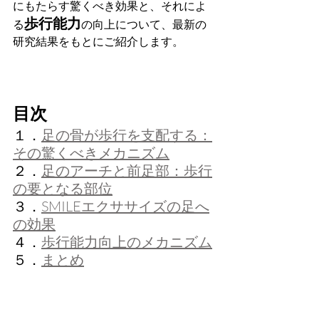
にもたらす驚くべき効果と、それによ
歩行能力
る
の向上について、最新の
研究結果をもとにご紹介します。
目次
１．
足の骨が歩行を支配する：
その驚くべきメカニズム
２．
足のアーチと前足部：歩行
の要となる部位
３．
SMILEエクササイズの足へ
の効果
４．
歩行能力向上のメカニズム
５．
まとめ