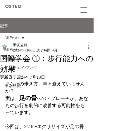
OSTEO
記事
All Posts
黒坂 志穂
All Posts
2024年7月6日
読了時間: 4分
国際学会 ①：歩行能力への
国際学会
効果
アンチエイジング
メカニズム
更新日：
2024年7月18日
あなたの歩き方、年々衰えていません
ホネ知識
か？
足の骨
実は、
へのアプローチが、あな
たの歩行を劇的に改善する可能性をも
っています。
今回は、SMILEエクササイズが足の骨